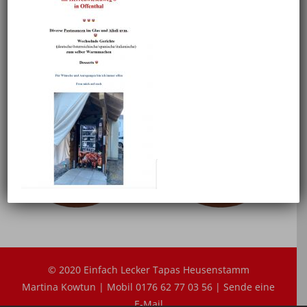
Facebook
X
Reddit
LinkedIn
WhatsApp
Tumblr
Pinterest
Vk
Xing
E-
Mail
Ähnliche Projekte
© 2020 Einfach Lecker Tapas Heusenstamm
Martina Kowtun | Mobil 0176 62 77 03 56 |
Sende eine
E-Mail