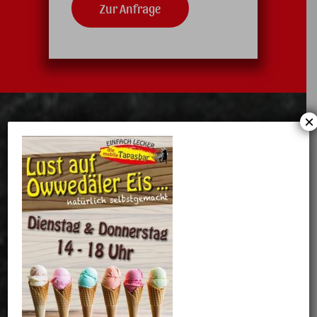
Zur Anfrage
×
Ein Auszug unserer
hausgemachten Tapas:
Frisch zubereitete Tapas mit frischen und besten
Zutaten.