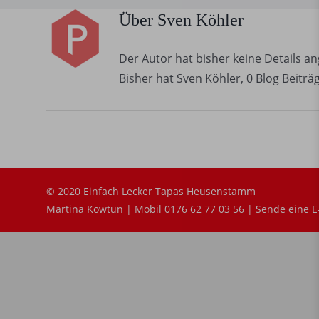
Über
Sven Köhler
Der Autor hat bisher keine Details a
Bisher hat Sven Köhler, 0 Blog Beiträ
© 2020 Einfach Lecker Tapas Heusenstamm
Martina Kowtun | Mobil 0176 62 77 03 56 |
Sende eine E